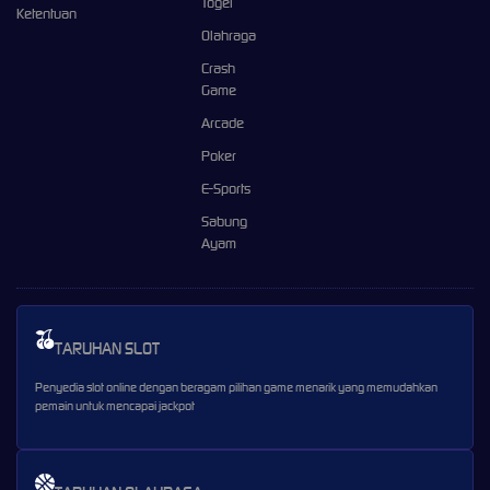
Togel
Ketentuan
Olahraga
Crash
Game
Arcade
Poker
E-Sports
Sabung
Ayam
TARUHAN SLOT
Penyedia slot online dengan beragam pilihan game menarik yang memudahkan
pemain untuk mencapai jackpot