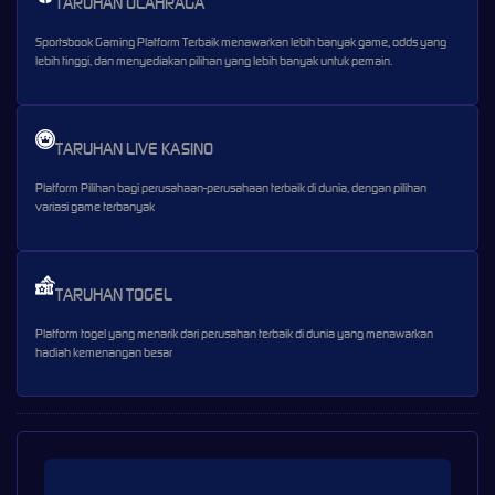
TARUHAN OLAHRAGA
Sportsbook Gaming Platform Terbaik menawarkan lebih banyak game, odds yang
lebih tinggi, dan menyediakan pilihan yang lebih banyak untuk pemain.
TARUHAN LIVE KASINO
Platform Pilihan bagi perusahaan-perusahaan terbaik di dunia, dengan pilihan
variasi game terbanyak
TARUHAN TOGEL
Platform togel yang menarik dari perusahan terbaik di dunia yang menawarkan
hadiah kemenangan besar