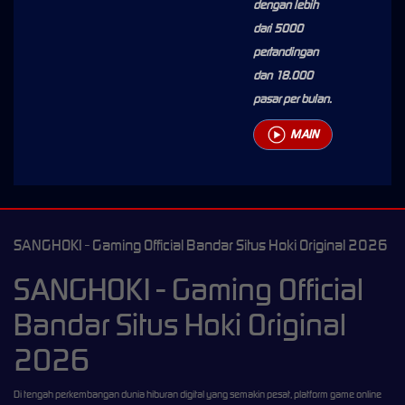
dengan lebih
dari 5000
pertandingan
dan 18.000
pasar per bulan.
MAIN
SANGHOKI - Gaming Official Bandar Situs Hoki Original 2026
SANGHOKI - Gaming Official
Bandar Situs Hoki Original
2026
Di tengah perkembangan dunia hiburan digital yang semakin pesat, platform game online