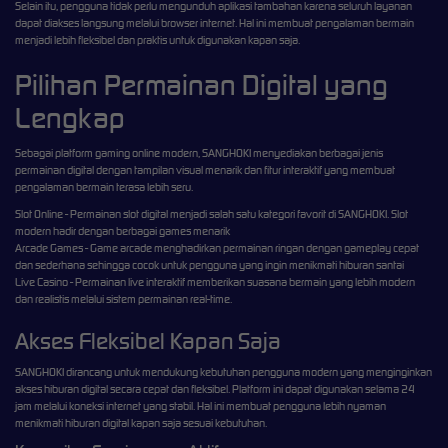
Selain itu, pengguna tidak perlu mengunduh aplikasi tambahan karena seluruh layanan
dapat diakses langsung melalui browser internet. Hal ini membuat pengalaman bermain
menjadi lebih fleksibel dan praktis untuk digunakan kapan saja.
Pilihan Permainan Digital yang
Lengkap
Sebagai platform gaming online modern, SANGHOKI menyediakan berbagai jenis
permainan digital dengan tampilan visual menarik dan fitur interaktif yang membuat
pengalaman bermain terasa lebih seru.
Slot Online - Permainan slot digital menjadi salah satu kategori favorit di SANGHOKI. Slot
modern hadir dengan berbagai games menarik
Arcade Games - Game arcade menghadirkan permainan ringan dengan gameplay cepat
dan sederhana sehingga cocok untuk pengguna yang ingin menikmati hiburan santai
Live Casino - Permainan live interaktif memberikan suasana bermain yang lebih modern
dan realistis melalui sistem permainan real-time.
Akses Fleksibel Kapan Saja
SANGHOKI dirancang untuk mendukung kebutuhan pengguna modern yang menginginkan
akses hiburan digital secara cepat dan fleksibel. Platform ini dapat digunakan selama 24
jam melalui koneksi internet yang stabil. Hal ini membuat pengguna lebih nyaman
menikmati hiburan digital kapan saja sesuai kebutuhan.