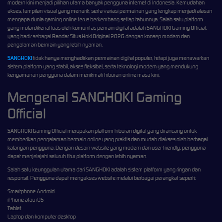
modern kini menjadi pilihan utama banyak pengguna internet di Indonesia. Kemudahan
akses, tampilan visual yang menarik, serta variasi permainan yang lengkap menjadi alasan
mengapa dunia gaming online terus berkembang setiap tahunnya. Salah satu platform
yang mulai dikenal luas oleh komunitas pemain digital adalah SANGHOKI Gaming Official,
yang hadir sebagai Bandar Situs Hoki Original 2026 dengan konsep modern dan
pengalaman bermain yang lebih nyaman.
SANGHOKI
tidak hanya menghadirkan permainan digital populer, tetapi juga menawarkan
sistem platform yang stabil, akses fleksibel, serta teknologi modern yang mendukung
kenyamanan pengguna dalam menikmati hiburan online masa kini.
Mengenal SANGHOKI Gaming
Official
SANGHOKI Gaming Official merupakan platform hiburan digital yang dirancang untuk
memberikan pengalaman bermain online yang praktis dan mudah diakses oleh berbagai
kalangan pengguna. Dengan desain website yang modern dan user-friendly, pengguna
dapat menjelajahi seluruh fitur platform dengan lebih nyaman.
Salah satu keunggulan utama dari SANGHOKI adalah sistem platform yang ringan dan
responsif. Pengguna dapat mengakses website melalui berbagai perangkat seperti:
Smartphone Android
iPhone atau iOS
Tablet
Laptop dan komputer desktop