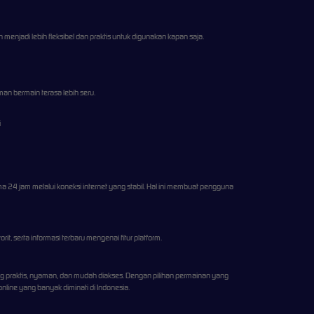
enjadi lebih fleksibel dan praktis untuk digunakan kapan saja.
an bermain terasa lebih seru.
i
 24 jam melalui koneksi internet yang stabil. Hal ini membuat pengguna
serta informasi terbaru mengenai fitur platform.
praktis, nyaman, dan mudah diakses. Dengan pilihan permainan yang
online yang banyak diminati di Indonesia.