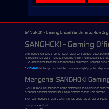
SANGHOKI - Gaming Official Bandar Situs Hoki Ori
SANGHOKI - Gaming Offic
Di tengah perkembangan dunia hiburan digital yang semakin pesat, platfor
lengkap menjadi alasan mengapa dunia gaming online terus berkembang setia
2026 dengan konsep modern dan pengalaman bermain yang lebih nyama
SANGHOKI
tidak hanya menghadirkan permainan digital populer, tetapi ju
Mengenal SANGHOKI Gaming O
SANGHOKI Gaming Official merupakan platform hiburan digital yang diranc
pengguna dapat menjelajahi seluruh fitur platform dengan lebih nyaman.
Salah satu keunggulan utama dari SANGHOKI adalah sistem platform yang r
Smartphone Android