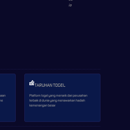
TARUHAN TOGEL
haan
Platform togel yang menarik dari perusahan
ame
terbaik di dunia yang menawarkan hadiah
kemenangan besar