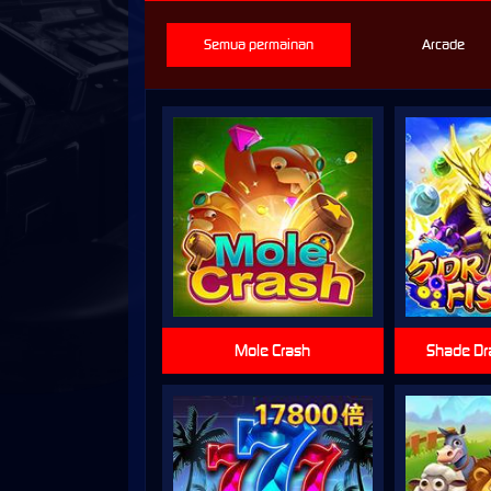
Semua permainan
Arcade
Mole Crash
Shade Dr