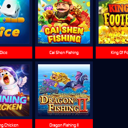
Dice
Cai Shen Fishing
King Of Fo
ng Chicken
Dragon Fishing II