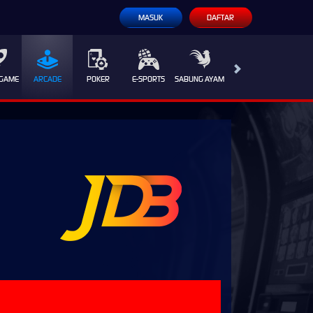
MASUK
DAFTAR
 GAME
ARCADE
POKER
E-SPORTS
SABUNG AYAM
PROMOSI