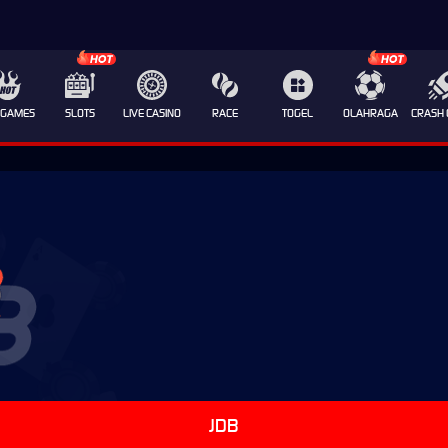
 GAMES
SLOTS
LIVE CASINO
RACE
TOGEL
OLAHRAGA
CRASH
JDB