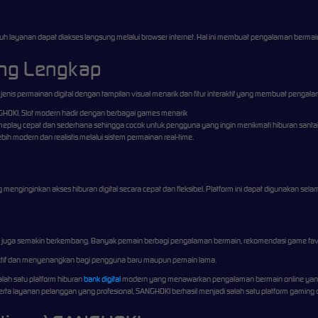
uh layanan dapat diakses langsung melalui browser internet. Hal ini membuat pengalaman bermain m
yang Lengkap
is permainan digital dengan tampilan visual menarik dan fitur interaktif yang membuat pengalam
 SANGHOKI. Slot modern hadir dengan berbagai games menarik
play cepat dan sederhana sehingga cocok untuk pengguna yang ingin menikmati hiburan santa
bih modern dan realistis melalui sistem permainan real-time.
nginkan akses hiburan digital secara cepat dan fleksibel. Platform ini dapat digunakan selama
juga semakin berkembang. Banyak pemain berbagi pengalaman bermain, rekomendasi game favorit, 
 aktif dan menyenangkan bagi pengguna baru maupun pemain lama.
alah satu platform hiburan
bank digital
modern yang menawarkan pengalaman bermain online yang 
, serta layanan pelanggan yang profesional, SANGHOKI berhasil menjadi salah satu platform gaming 