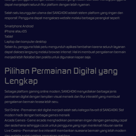
dapat menjelajahi seluruh fitur platform dengan lebih nyaman.
Salah satu keunggulan utama dari SANGHOKI adalah sistem platform yang ringan dan
responsif. Pengguna dapat mengakses website melalui berbagai perangkat seperti:
Smartphone Android
iPhone atau iOS
Tablet
Laptop dan komputer desktop
Selain itu, pengguna tidak perlu mengunduh aplikasi tambahan karena seluruh layanan
dapat diakses langsung melalui browser internet. Hal ini membuat pengalaman bermain
menjadi lebih fleksibel dan praktis untuk digunakan kapan saja.
Pilihan Permainan Digital yang
Lengkap
Sebagai platform gaming online modern, SANGHOKI menyediakan berbagai jenis
permainan digital dengan tampilan visual menarik dan fitur interaktif yang membuat
pengalaman bermain terasa lebih seru.
Slot Online - Permainan slot digital menjadi salah satu kategori favorit di SANGHOKI. Slot
modern hadir dengan berbagai games menarik
Arcade Games - Game arcade menghadirkan permainan ringan dengan gameplay cepat
dan sederhana sehingga cocok untuk pengguna yang ingin menikmati hiburan santai
Live Casino - Permainan live interaktif memberikan suasana bermain yang lebih modern
dan realistis melalui sistem permainan real-time.