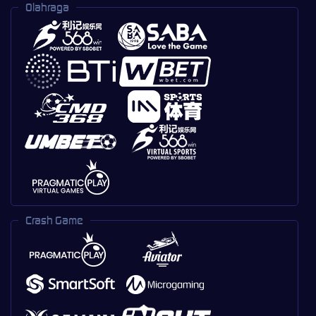
Olahraga
Crash Game