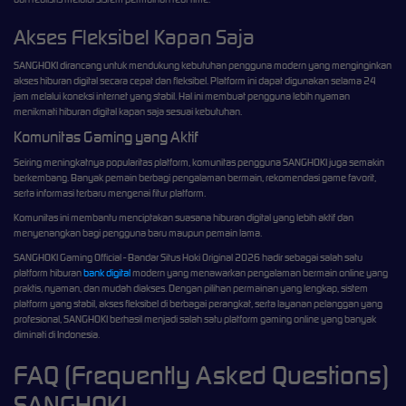
Akses Fleksibel Kapan Saja
SANGHOKI dirancang untuk mendukung kebutuhan pengguna modern yang menginginkan
akses hiburan digital secara cepat dan fleksibel. Platform ini dapat digunakan selama 24
jam melalui koneksi internet yang stabil. Hal ini membuat pengguna lebih nyaman
menikmati hiburan digital kapan saja sesuai kebutuhan.
Komunitas Gaming yang Aktif
Seiring meningkatnya popularitas platform, komunitas pengguna SANGHOKI juga semakin
berkembang. Banyak pemain berbagi pengalaman bermain, rekomendasi game favorit,
serta informasi terbaru mengenai fitur platform.
Komunitas ini membantu menciptakan suasana hiburan digital yang lebih aktif dan
menyenangkan bagi pengguna baru maupun pemain lama.
SANGHOKI Gaming Official - Bandar Situs Hoki Original 2026 hadir sebagai salah satu
platform hiburan
bank digital
modern yang menawarkan pengalaman bermain online yang
praktis, nyaman, dan mudah diakses. Dengan pilihan permainan yang lengkap, sistem
platform yang stabil, akses fleksibel di berbagai perangkat, serta layanan pelanggan yang
profesional, SANGHOKI berhasil menjadi salah satu platform gaming online yang banyak
diminati di Indonesia.
FAQ (Frequently Asked Questions)
SANGHOKI